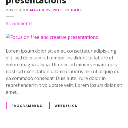
POSTED ON
MARCH 25, 2016
BY
HARR
o
4
Comments
n
F
o
c
Lorem ipsum dolor sit amet, consectetur adipisicing
u
elit, sed do eiusmod tempor incididunt ut labore et
s
dolore magna aliqua. Ut enim ad minim veniam, quis
o
nostrud exercitation ullamco laboris nisi ut aliquip ex
n
ea commodo conseqat. Duis aute irure dolor in
f
reprehenderit in voluptate velit. Lorem ipsum dolor sit
r
amet,...
e
e
PROGRAMMING
WEBDESIGN
a
n
d