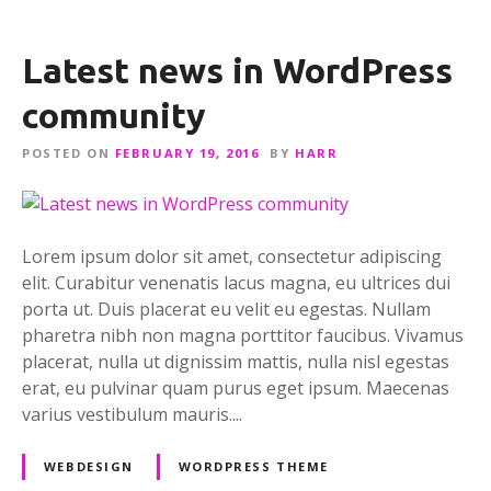
o
n
s
Latest news in WordPress
community
POSTED ON
FEBRUARY 19, 2016
BY
HARR
Lorem ipsum dolor sit amet, consectetur adipiscing
elit. Curabitur venenatis lacus magna, eu ultrices dui
porta ut. Duis placerat eu velit eu egestas. Nullam
pharetra nibh non magna porttitor faucibus. Vivamus
placerat, nulla ut dignissim mattis, nulla nisl egestas
erat, eu pulvinar quam purus eget ipsum. Maecenas
varius vestibulum mauris....
WEBDESIGN
WORDPRESS THEME