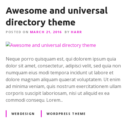
c
Awesome and universal
r
e
directory theme
a
t
POSTED ON
MARCH 21, 2016
BY
HARR
i
v
e
Neque porro quisquam est, qui dolorem ipsum quia
p
dolor sit amet, consectetur, adipisci velit, sed quia non
r
numquam eius modi tempora incidunt ut labore et
e
dolore magnam aliquam quaerat voluptatem. Ut enim
s
ad minima veniam, quis nostrum exercitationem ullam
e
corporis suscipit laboriosam, nisi ut aliquid ex ea
n
commodi consequ. Lorem...
t
a
WEBDESIGN
WORDPRESS THEME
t
i