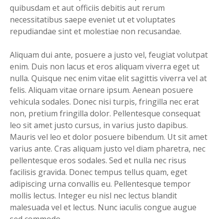
quibusdam et aut officiis debitis aut rerum
necessitatibus saepe eveniet ut et voluptates
repudiandae sint et molestiae non recusandae.
Aliquam dui ante, posuere a justo vel, feugiat volutpat
enim. Duis non lacus et eros aliquam viverra eget ut
nulla. Quisque nec enim vitae elit sagittis viverra vel at
felis. Aliquam vitae ornare ipsum. Aenean posuere
vehicula sodales. Donec nisi turpis, fringilla nec erat
non, pretium fringilla dolor. Pellentesque consequat
leo sit amet justo cursus, in varius justo dapibus.
Mauris vel leo et dolor posuere bibendum. Ut sit amet
varius ante. Cras aliquam justo vel diam pharetra, nec
pellentesque eros sodales. Sed et nulla nec risus
facilisis gravida. Donec tempus tellus quam, eget
adipiscing urna convallis eu. Pellentesque tempor
mollis lectus. Integer eu nisl nec lectus blandit
malesuada vel et lectus. Nunc iaculis congue augue
sed commodo.