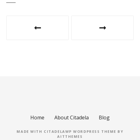
P
o
s
t
n
a
v
i
Home
About Citadela
Blog
g
MADE WITH CITADELAWP WORDPRESS THEME BY
a
AITTHEMES