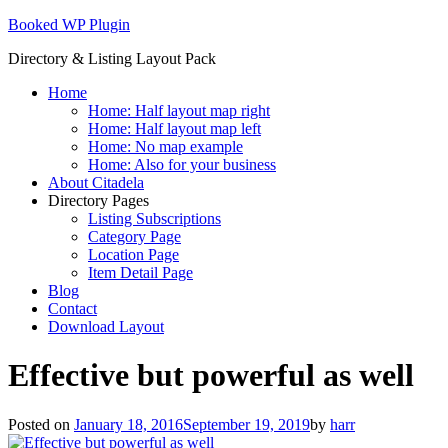
Skip
Booked WP Plugin
to
Directory & Listing Layout Pack
content
Home
Home: Half layout map right
Home: Half layout map left
Home: No map example
Home: Also for your business
About Citadela
Directory Pages
Listing Subscriptions
Category Page
Location Page
Item Detail Page
Blog
Contact
Download Layout
Effective but powerful as well
Posted on
January 18, 2016
September 19, 2019
by
harr