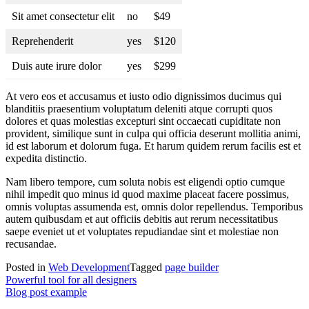
Sit amet consectetur elit
no
$49
Reprehenderit
yes
$120
Duis aute irure dolor
yes
$299
At vero eos et accusamus et iusto odio dignissimos ducimus qui
blanditiis praesentium voluptatum deleniti atque corrupti quos
dolores et quas molestias excepturi sint occaecati cupiditate non
provident, similique sunt in culpa qui officia deserunt mollitia animi,
id est laborum et dolorum fuga. Et harum quidem rerum facilis est et
expedita distinctio.
Nam libero tempore, cum soluta nobis est eligendi optio cumque
nihil impedit quo minus id quod maxime placeat facere possimus,
omnis voluptas assumenda est, omnis dolor repellendus. Temporibus
autem quibusdam et aut officiis debitis aut rerum necessitatibus
saepe eveniet ut et voluptates repudiandae sint et molestiae non
recusandae.
Posted in
Web Development
Tagged
page builder
Post
Powerful tool for all designers
Blog post example
navigation